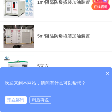
1m³阻隔防爆撬装加油装置
5m³阻隔防爆撬装加油装置
5立方
×
欢迎来到本网站，请问有什么可以帮您？
现在咨询
稍后再说
5立方撬装加油装置
首页
电话
咨询