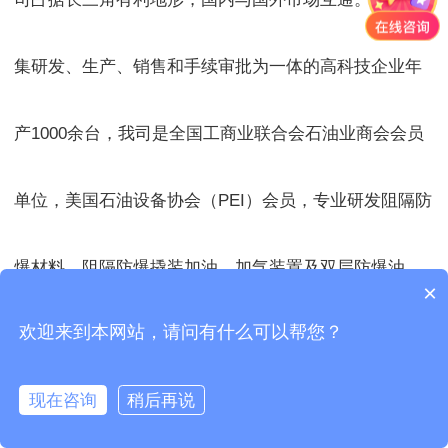
集研发、生产、销售和手续审批为一体的高科技企业年
产1000余台，我司是全国工商业联合会石油业商会会员
单位，美国石油设备协会（PEI）会员，专业研发阻隔防
爆材料、阻隔防爆撬装加油、加气装置及双层防爆油
×
欢迎来到本网站，请问有什么可以帮您？
罐、 SF油罐、加油机、加油枪及应用系统等高科技产
现在咨询
稍后再说
品。公司拥有自主知识产权，生产的撬装式加油设备,被
首页
电话
咨询